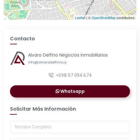
Leaflet
| ©
OpenStreetMap
contributors
Contacto
Alvaro Delfino Negocios Inmobiliarios
info@alvarodelfino.uy
+598 97 094 674
Whatsapp
Solicitar Más Información